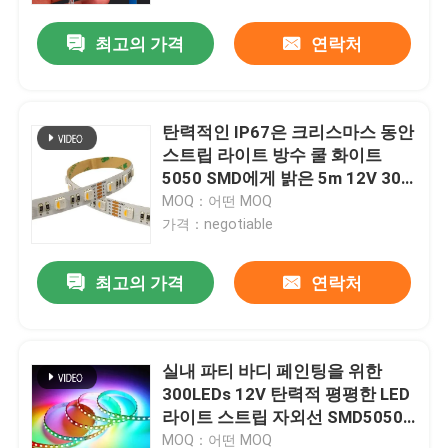
최고의 가격
연락처
탄력적인 IP67은 크리스마스 동안
스트립 라이트 방수 쿨 화이트
5050 SMD에게 밝은 5m 12V 300
레드스를 보내게 했습니다
MOQ：어떤 MOQ
가격：negotiable
최고의 가격
연락처
홈
실내 파티 바디 페인팅을 위한
제품 소개
300LEDs 12V 탄력적 평평한 LED
라이트 스트립 자외선 SMD5050
16.4 Ft/5m
동영상
MOQ：어떤 MOQ