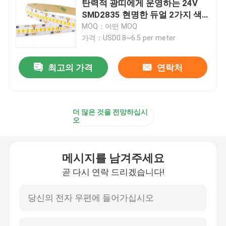
탄력적 광띠에게 운영하는 24V
SMD2835 현명한 듀얼 2가지 색
LED 벽에 설치하는 세척기 빛
깔 물을 보내게 했습니다
MOQ：어떤 MOQ
가격：USD0.8~6.5 per meter
선반 led 라이트닝 하에
최고의 가격
연락처
LED 트랙 라이트 철도
더 많은 것을 전망하십시
주도하는 알루미늄 프로파일
오
주도하는 선 매달리는 빛
메시지를 남겨주세요
곧 다시 연락 드리겠습니다!
LGP 아크릴 패널
LED 지한 램프