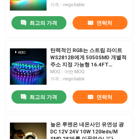
가격：negotiable
회사 소개
최고의 가격
연락처
공장 투어
탄력적인 RGB는 스트립 라이트
품질 관리
WS2812B에게 5050SMD 개별적
주소 지정 가능형 16.4FT
60Pixels/M 300Pixels 발광다이
MOQ：어떤 MOQ
연락처
오드 픽셀 스트립을 보내게 했습니
가격：negotiable
다
뉴스
최고의 가격
연락처
견적 요청
높은 루멘은 네온사인 유연성 광
DC 12V 24V 10W 120leds/M
LED 네온사인 스트립 라이트
SMD 2835를 이끌었습니다