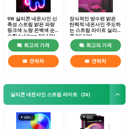
9W 실리콘 네온사인 신
장식적인 방수된 밝은
축성 스트립 밝은 파랑
탄력적 네온사인 주도하
핑크색 노랑 온백색 순
는 스트립 라이트 실리
수한 6x12mm DC 12V
콘 DC 12V
최고의 가격
최고의 가격
연락처
연락처
실리콘 네온사인 스트립 라이트
(26)