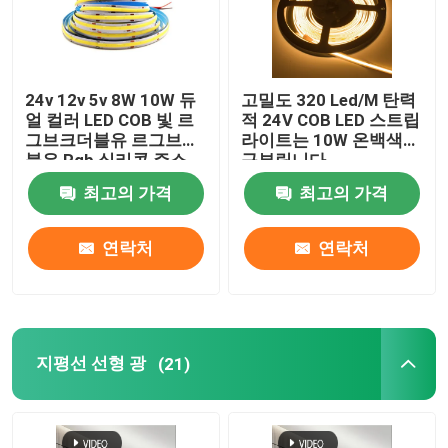
24v 12v 5v 8W 10W 듀
고밀도 320 Led/M 탄력
얼 컬러 LED COB 빛 르
적 24V COB LED 스트립
그브크더블유 르그브더
라이트는 10W 온백색을
블유 Rgb 실리콘 주소
구부립니다
지정 가능형입니다
최고의 가격
최고의 가격
연락처
연락처
지평선 선형 광
(21)