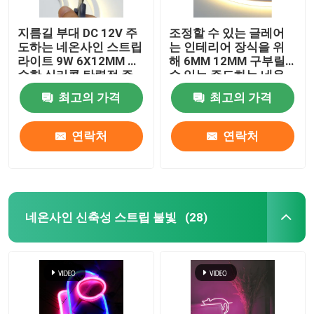
지름길 부대 DC 12V 주
조정할 수 있는 글레어
도하는 네온사인 스트립
는 인테리어 장식을 위
라이트 9W 6X12MM 순
해 6MM 12MM 구부릴
수한 실리콘 탄력적 주
수 있는 주도하는 네온
도하는 네온 광
사인 라이트 튜브를 자
최고의 가격
최고의 가격
유롭게 합니다
연락처
연락처
네온사인 신축성 스트립 불빛
(28)