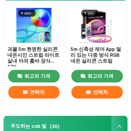
회사 소개
공장 투어
괴물 5m 현명한 실리콘
5m 신축성 제어 App 멀
품질 관리
네온사인 스트립 라이트
리 있는 다중 방식 RGB
실내 야외 홈바 장식
네온 실리콘 스트립
12V
연락처
최고의 가격
최고의 가격
뉴스
연락처
연락처
견적 요청
주도하는 cob 빛
(30)
LED 네온사인 스트립 라이트