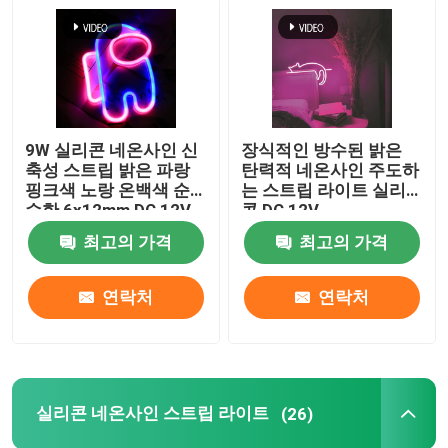
9W 실리콘 네온사인 신
장식적인 방수된 밝은
축성 스트립 밝은 파랑
탄력적 네온사인 주도하
핑크색 노랑 온백색 순
는 스트립 라이트 실리
수한 6x12mm DC 12V
콘 DC 12V
최고의 가격
최고의 가격
연락처
연락처
홈
제품 소개
실리콘 네온사인 스트립 라이트
(26)
동영상