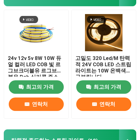
네온사인 신축성 스트립 불빛
실리콘 네온사인 스트립 라이트
주도하는 cob 빛
24v 12v 5v 8W 10W 듀
고밀도 320 Led/M 탄력
얼 컬러 LED COB 빛 르
적 24V COB LED 스트립
그브크더블유 르그브더
라이트는 10W 온백색을
탄력적 주도하는 스트립 라이트
블유 Rgb 실리콘 주소
구부립니다
지정 가능형입니다
최고의 가격
최고의 가격
지평선 선형 광
연락처
연락처
내각 주도하는 스트립 라이트 하에
LED 보석 빛