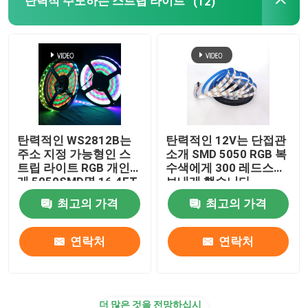
탄력적 주도하는 스트립 라이트
(12)
LED 벽에 설치하는 세척기 빛
선반 led 라이트닝 하에
LED 트랙 라이트 철도
탄력적인 WS2812B는
탄력적인 12V는 단접관
주소 지정 가능형인 스
소개 SMD 5050 RGB 복
주도하는 알루미늄 프로파일
트립 라이트 RGB 개인에
수색에게 300 레드스를
게 5050SMD명 16.4FT
보내게 했습니다
60Pixels/M 300Pixels
최고의 가격
최고의 가격
주도하는 선 매달리는 빛
검은 PCB 풀 컬러를 보
내게 했습니다
연락처
연락처
LGP 아크릴 패널
LED 지한 램프
더 많은 것을 전망하십시