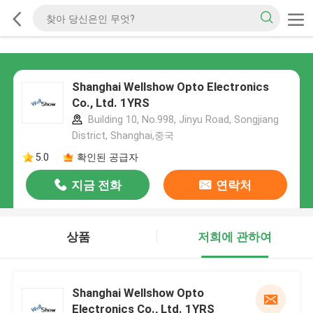
Shanghai Wellshow Opto Electronics
Co., Ltd. 1YRS
Building 10, No.998, Jinyu Road, Songjiang
District, Shanghai,중국
5.0
확인된 공급자
지금 전화
연락처
상품
저희에 관하여
Shanghai Wellshow Opto
Electronics Co., Ltd. 1YRS