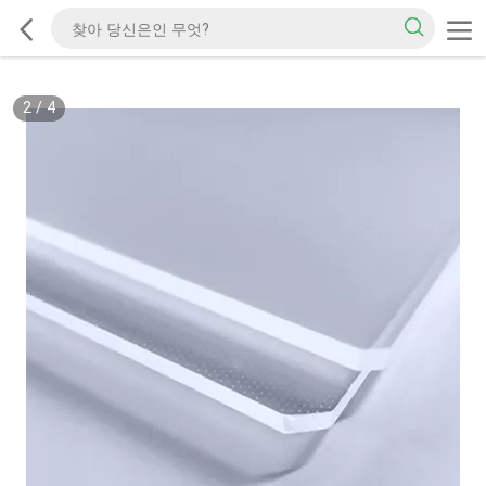
2
/
4