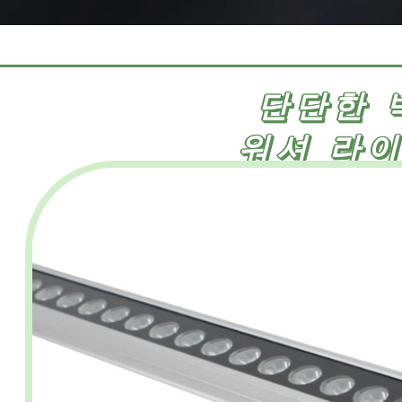
단단한 
워셔 라