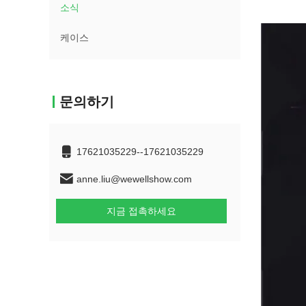
소식
케이스
문의하기
17621035229--17621035229
anne.liu@wewellshow.com
지금 접촉하세요