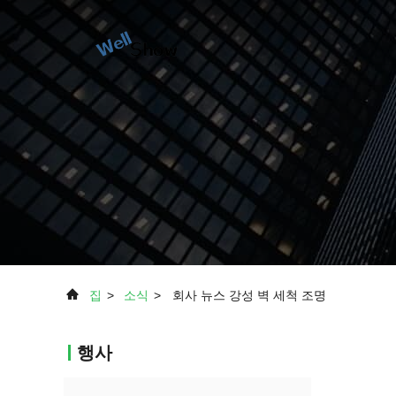
집
>
소식
>
회사 뉴스 강성 벽 세척 조명
행사