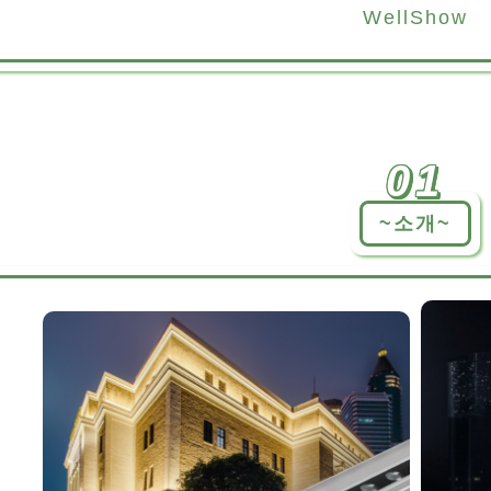
WellShow
01
~소개~