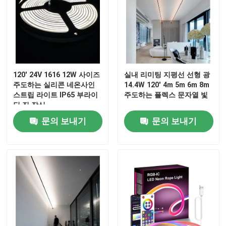
회사 소개
공장 투어
120' 24V 1616 12W 사이즈
실내 리미팅 지평선 선형 광
주도하는 실리콘 네온사인
14.4W 120' 4m 5m 6m 8m
품질 관리
스트립 라이트 IP65 부라이
주도하는 플렉스 문자열 빛
딩 집 장식
문의 보내기
문의 보내기
연락처
뉴스
견적 요청
LED 네온사인 스트립 라이트