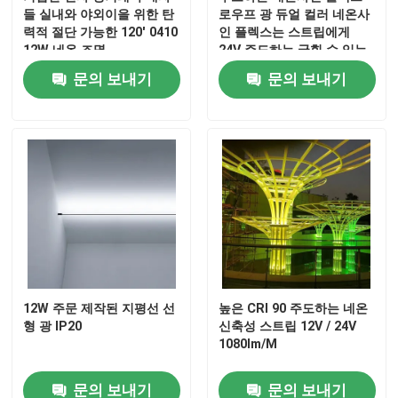
들 실내와 야외이을 위한 탄
로우프 광 듀얼 컬러 네온사
력적 절단 가능한 120' 0410
인 플렉스는 스트립에게
12W 네온 조명
24V 주도하는 굽힐 수 있는
튜브 빛을 보내게 했습니다
문의 보내기
문의 보내기
12W 주문 제작된 지평선 선
높은 CRI 90 주도하는 네온
형 광 IP20
신축성 스트립 12V / 24V
1080lm/M
문의 보내기
문의 보내기