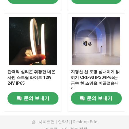
탄력적 실리콘 휘황한 네온
지평선 선 조명 실내이게 밝
사인 스트립 라이트 12W
히기 CRI>90 IP20/IP65는
24V IP65
금속 현 조명을 이끌었습니
다
문의 보내기
문의 보내기
홈
사이트맵
연락처
Desktop Site
사이트맵
개인 정보 정책