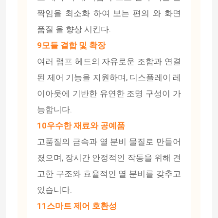
짝임을 최소화 하여 보는 편의 와 화면
네온사인 신축성 스트립 불빛
품질 을 향상 시킨다.
9모듈 결합 및 확장
실리콘 네온사인 스트립 라이트
여러 램프 헤드의 자유로운 조합과 연결
된 제어 기능을 지원하며, 디스플레이 레
주도하는 cob 빛
이아웃에 기반한 유연한 조명 구성이 가
능합니다.
탄력적 주도하는 스트립 라이트
10우수한 재료와 공예품
고품질의 금속과 열 분비 물질로 만들어
지평선 선형 광
졌으며, 장시간 안정적인 작동을 위해 견
고한 구조와 효율적인 열 분비를 갖추고
내각 주도하는 스트립 라이트 하에
있습니다.
11스마트 제어 호환성
LED 보석 빛