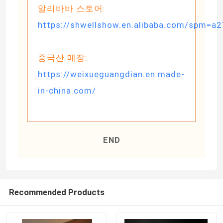
알리바바 스토어:
https://shwellshow.en.alibaba.com/spm=a
중국산 매장:
https://weixueguangdian.en.made-
in-china.com/
END
Recommended Products