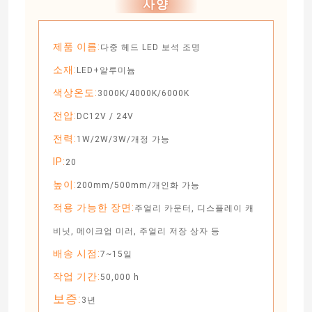
사양
led 모듈 전원 공급기
제품 이름:
다중 헤드 LED 보석 조명
소재:
LED+알루미늄
LED 센서 액세서리
색상온도:
3000K/4000K/6000K
전압:
LED 네온 스트립 라이트 야외
DC12V / 24V
전력:
1W/2W/3W/개정 가능
IP:
20
높이:
200mm/500mm/개인화 가능
적용 가능한 장면:
주얼리 카운터, 디스플레이 캐
비닛, 메이크업 미러, 주얼리 저장 상자 등
배송 시점:
7~15일
작업 기간:
50,000 h
보증:
3년