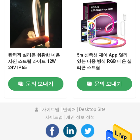
탄력적 실리콘 휘황한 네온
5m 신축성 제어 App 멀리
사인 스트립 라이트 12W
있는 다중 방식 RGB 네온 실
24V IP65
리콘 스트립
문의 보내기
문의 보내기
홈
홈
사이트맵
연락처
Desktop Site
사이트맵
개인 정보 정책
제품 소개
동영상