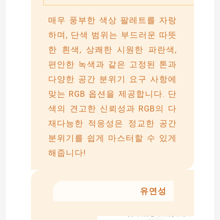
매우 풍부한 색상 팔레트를 자랑
LED 벽에 설치하는 세척기 빛
하며, 단색 범위는 부드러운 따뜻
한 흰색, 상쾌한 시원한 파란색,
선반 led 라이트닝 하에
편안한 녹색과 같은 고정된 톤과
다양한 공간 분위기 요구 사항에
LED 트랙 라이트 철도
맞는 RGB 옵션을 제공합니다. 단
색의 견고한 신뢰성과 RGB의 다
주도하는 알루미늄 프로파일
재다능한 적응성은 정교한 공간
분위기를 쉽게 마스터할 수 있게
주도하는 선 매달리는 빛
해줍니다!
LGP 아크릴 패널
유연성
LED 지한 램프