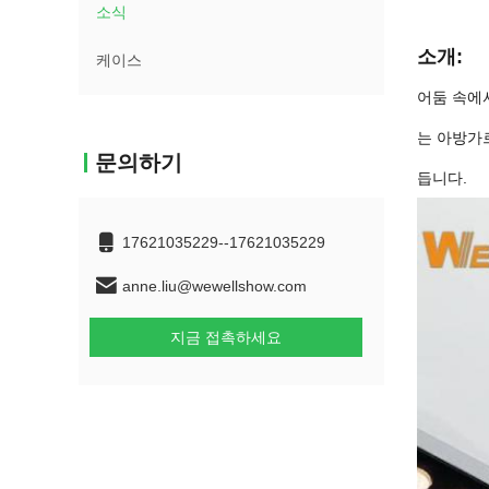
소식
소개:
케이스
어둠 속에서
는 아방가
문의하기
듭니다.
17621035229--17621035229
anne.liu@wewellshow.com
지금 접촉하세요