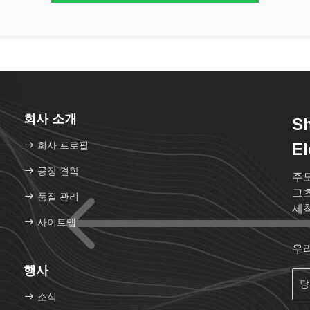
회사 소개
S
회사 프로필
El
공장 견학
주도
그츠
품질 관리
세척
사이트맵
우
행사
소식