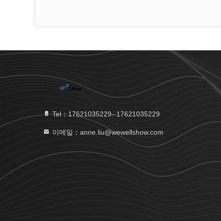
Tel：17621035229--17621035229
이메일：anne.liu@wewellshow.com